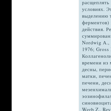
расщеплять 
условиях. Э
выделению т
ферментов) 
действия. Р
суммированы
Nordwig А., 
1976; Gross 
Коллагенол
вре­мени из
десны, пери
матки, пе­ч
печени, дес
мезенхимал
эозинофилах
синовиоцитах
Werb Z„ Reyn