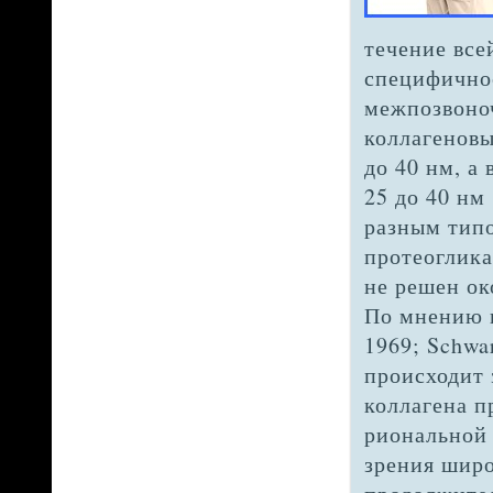
течение все
спе­цифично
межпозвоноч
коллагеновы
до 40 нм, а 
25 до 40 нм 
разным типо
протеоглика
не решен ок
По мнению н
1969; Schwa
происходит 
коллагена п
риональной 
зрения широ