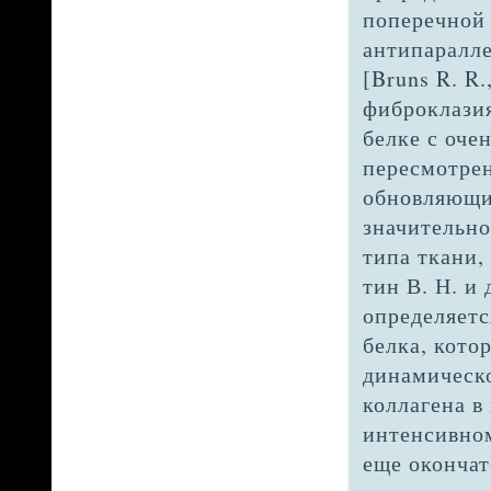
поперечной 
антипаралле
[Bruns R. R.
фиброклазия
белке с оче
пересмотрен
обновляющий
значительно
типа ткани,
тин В. Н. и
оп­ределяет
белка, кото
динамическо
коллагена в
интенсивном
еще окончат