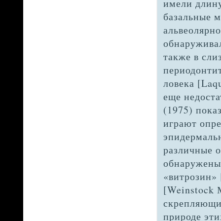
имели длин
базальные 
альвеолярно
обнаружива
также в сли
периодонтите
ловека [Laq
еще недоста
(1975) пока
играют опре
эпидермальн
различные 
обнаружены 
«витрозин» [
[Weinstock 
скрепляющим
природе эти