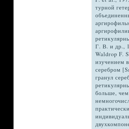
турной гете
объединенн
аргирофильн
аргирофилии
ретикулярны
Г. В. и др.,
Waldrop F. 
изучением 
серебром [S
гранул сере
ретикулярны
больше, чем
немно­гочис
практически
индивидуаль
двухкомпон