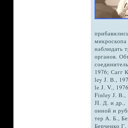
прибавилис
микроскопа 
наблюдать 
органов. Об
соединитель
1976; Сагг К
ley J. В., 1
le J. V., 197
Finley J. В.
JI. Д. и др.,
онной и руб
тер А. Б., Б
Берченко Г. 