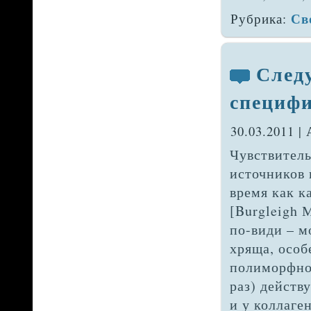
Св
Рубрика:
След
специфи
30.03.2011 |
Чувствитель
источников в
время как к
[Burg­leigh 
по-види – м
хряща, особ
полиморфно-
раз) действу
и у коллаге