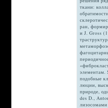
решения ря
ткани: колл
обратимости
склеротичес
ран, формир
и J. Gross (
траструктур
метамор­фоз
фагоцитар­н
периодичнос
«фиброкласт
элементам. S
подобные кл
люции, выс
природе, одн
des D., Ant
лизосомами