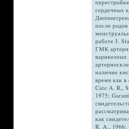
перестройке 
сердечных кл
Дюпюитрена (
после родов 
менструально
работе J. S
ГМК артерий
варикозных 
артериоскле
наличие кис
время как в
Ca­te A. R„ 
1975; Garant 
свидетельст
рассматрив
как свидете
R. А., 1966;