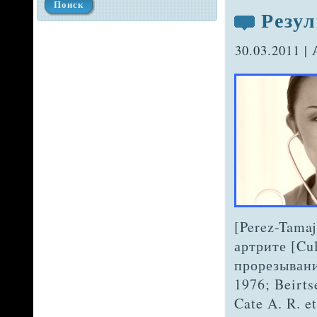
Резу
30.03.2011 |
[Perez-Tama
артрите [Cul
проре­зывани
1976; Beirt
Cate A. R. e