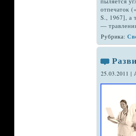
пыляется уг
отпе­чаток 
S., 1967], 
— травления
Св
Рубрика:
Разв
25.03.2011 |