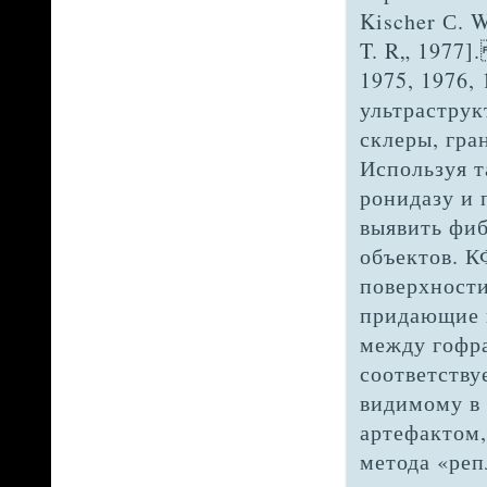
Kischer С. W
T. R„ 1977]
1975, 1976,
ультраструк
склеры, гра
Используя т
ронидазу и 
вы­явить фи
объектов. 
поверхност
придающие и
между гофр
соответству
видимому в 
артефактом,
метода «реп