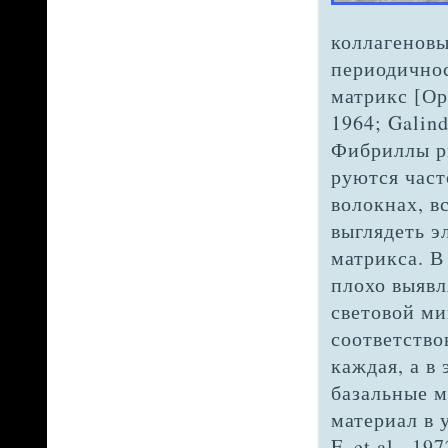
коллагенов
периодично
матрикс [Орло
1964; Galind
Фибриллы ры
руются част
волокнах, в
выглядеть э
матрикса. В
плохо выявл
световой ми
соответств
каждая, а в
базальные 
материал в 
F. et al., 1