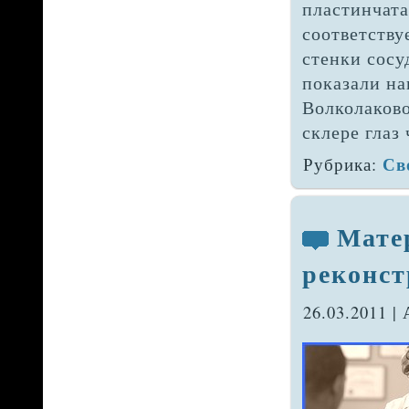
пластинчата
соответству
стен­ки сосу
пока­зали н
Волколаково
склере глаз 
Св
Рубрика:
Мате
реконс
26.03.2011 |