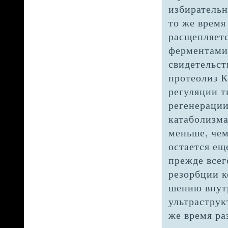
избирательно
то же время
расщепляет
ферментами [
свидетельст
протеолиз К
регуляции т
регенерации
катаболизма
меньше, чем
остается ещ
прежде всег
резорбции к
шению внутр
ультраструк
же время ра