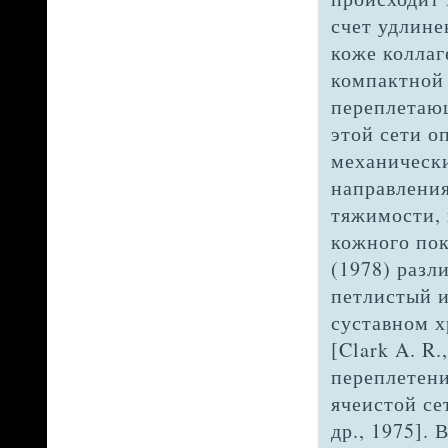
счет удлине
коже коллаг
компактной 
переплетаю
этой сети о
механически
направления
тяжимости, 
кожного пок
(1978) разл
петлистый 
суставном х
[Clark A. R.
переплетени
ячеистой се
др., 1975].