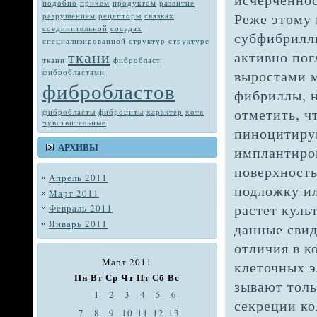
подобно
при­чем
продуктом
развитие
Реже этому 
разрушением
рецепторы
связках
соединительной
сосудах
субфибрилл
специализированной
структур
структуре
ткани
активно пог
тка­ни
фибробласт
выростами 
фибробластами
фибробластов
фибриллы, н
отметить, ч
фибробласты
фиброциты
характер
хотя
чувствитель­ные
пиноцитиру
АРХИВЫ
имплантиро
по­верхность
Апрель 2011
подложку ил
Март 2011
растет куль
Февраль 2011
Январь 2011
данные свид
отличия в 
Март 2011
клеточных 
Пн
Вт
Ср
Чт
Пт
Сб
Вс
зывают толь
1
2
3
4
5
6
секре­ции к
7
8
9
10
11
12
13