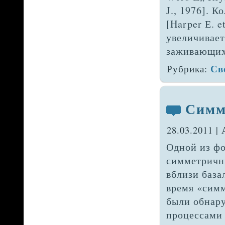
J., 1976]. 
[Harper Е. e
увеличивает
заживающих 
Св
Рубрика:
Симм
28.03.2011 |
Одной из ф
симметричны
вблизи база
время «сим
были обнар
процессами 