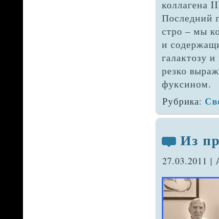
коллагена II
Последний 
стро – мы ко
и со­держащ
галактозу и
резко выраж
фуксином.
Св
Рубрика:
Из п
27.03.2011 |