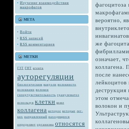
Изучение взаимодействия
фагоцитоза
макрофагов
макрофагам
вероятно, я
МЕТА
внутриклето
Войти
инвагинатов
RSS
записей
же фагоцит
RSS
комментариев
фибриллами 
МЕТКИ
означает, ч
коллагена. 
ГЗТ
ГНТ
агента
ауторегуляции
после нанес
лейкоцитов 
биологическим
вакуоли
во­локнисто
деструкция 
волокнами
волокон
гиперчувствительность
гранулематоз
этом отмеч
клетки
используя
коже
волокон и п
коллагена
которое
которые
лег­
Ультраструк
ких
направленный
находящиеся
коллагеновы
относятся
определяет
орга­низма
исчерченнос