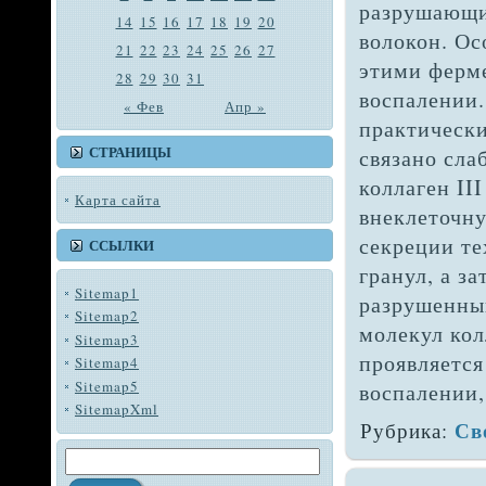
разрушающи
14
15
16
17
18
19
20
волокон. Ос
21
22
23
24
25
26
27
этими ферме
28
29
30
31
воспалении.
« Фев
Апр »
практически
СТРАНИЦЫ
связано сла
коллаген II
Карта сайта
внеклеточн
секре­ции т
ССЫЛКИ
гранул, а з
Sitemap1
разрушенный
Sitemap2
молекул кол
Sitemap3
проявляется
Sitemap4
Sitemap5
воспалении,
SitemapXml
Св
Рубрика: