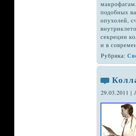
макро­фагам
подобных ва
опухолей, с
внутриклето
секреции ко
и в совреме
Св
Рубрика:
Колл
29.03.2011 |