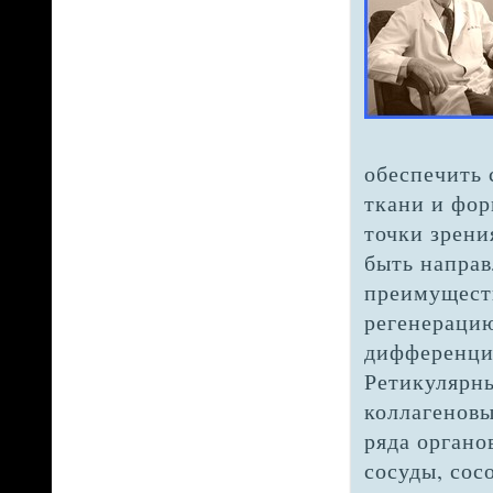
обеспечить 
ткани и фор
точки зрени
быть направ
преимуществ
регенерацию
дифференци
Ретикулярны
коллагеновы
ряда органо
сосуды, сос