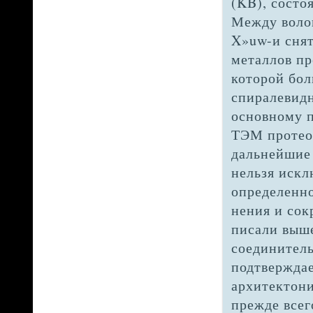
(KB), состо
Между воло
X»uw-и сня
металлов пр
которой бол
спиралевид
основному п
ТЭМ протео
дальнейшие 
нельзя искл
определенно
нения и сок
пи­сали выш
соединитель
подтвержда
архитектони
прежде всег