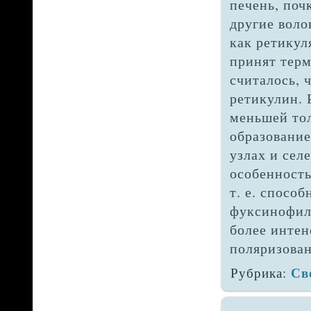
печень, поч
другие воло
как ретикул
принят терм
считалось, 
ретикулин. 
меньшей то
об­разовани
узлах и сел
особенность
т. е. спосо
фуксинофили
более инте
поляризован
Св
Рубрика: