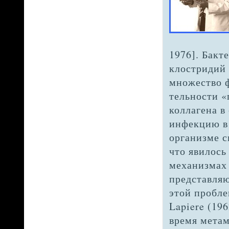
1976]. Бакт
клостридий
множество ф
тельности «
кол­лагена 
инфекцию в 
организме с
что явилось
механизмах 
представляю
этой пробле
Lapiere (196
время мета