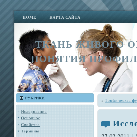
HOME
КАРТА САЙТА
ТКАНЬ ЖИВОГО О
ПОНЯТИЯ ПРОФИЛ
РУБРИКИ
«
Трофическая ф
Иследования
Основное
Иссл
Свойства
Термины
27.02.2011 |