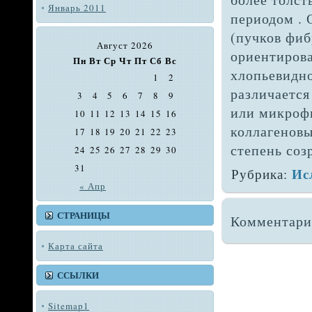
Январь 2011
периодом . 
(пуч­ков фи
Август 2026
ори­ентиро
Пн
Вт
Ср
Чт
Пт
Сб
Вс
хлопь­евидн
1
2
различа­етс
3
4
5
6
7
8
9
или микроф
10
11
12
13
14
15
16
коллагено­в
17
18
19
20
21
22
23
степень соз
24
25
26
27
28
29
30
31
Ис
Рубрика:
« Апр
СТРАНИЦЫ
Комментари
Карта сайта
ССЫЛКИ
Sitemap1