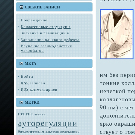
СВЕЖИЕ ЗАПИСИ
Повреждение
Коллагеновые структуры
Значение в реализации в
Заполнение раневого дефекта
Изучение взаимодействия
макрофагов
МЕТА
нм без пери
Войти
тонкие колл
RSS
записей
RSS
комментариев
нечеткой пе
коллагенов
МЕТКИ
90 нм) с че
дополнитель
ГЗТ
ГНТ
агента
ауторегуляции
ярко окраши
ствует о то
биологическим
вакуоли
во­локнисто