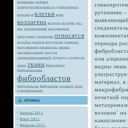
волокнами
волокон
гликопротеи
гиперчувствительность
гранулематоз
рутениево –
клетки
используя
коже
выявляющийс
коллагена
которое
которые
лег­
соединител
ких
направленный
находящиеся
относятся
компонентам
определяет
орга­низма
периоды ро
подобно
при­чем
продуктом
развитие
разрушением
рецепторы
связках
фибробласт
соединительной
сосудах
или алциан
специализированной
структур
структуре
ткани
видны лишь
тка­ни
фибробласт
фибробластами
ультраструк
фибробластов
материал, в
фибробласты
фиброциты
характер
хотя
микрофибрил
чувствитель­ные
нечеткой пе
АРХИВЫ
метахромаз
волокон’ на
Апрель 2011
Март 2011
накопле­ние
Февраль 2011
более толст