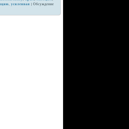
анцию
,
усиленная
|
Обсуждение