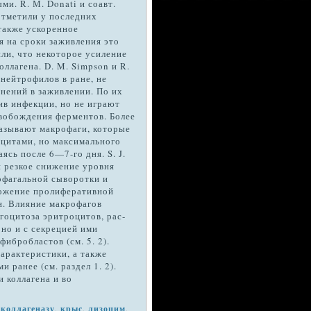
и. R. М. Donati и соавт.
отметили у последних
также ускоренное
я на сроки заживления это
тили, что некоторое усиление
оллагена. D. M. Simpson и R.
нейтрофилов в ране, не
нений в заживлении. По их
 ин­фекции, но не играют
вобождения ферментов. Более
казывают макрофаги, которые
оцитами, но максимального
ясь после 6—7-го дня. S. J.
и резкое снижение уровня
офагальной сыворотки и
можение пролиферативной
н. Влияние макрофагов
гоцитоза эритроцитов, рас­
 но и с секрецией ими
ибробластов (см. 5. 2).
арактеристики, а также
 ранее (см. раздел 1. 2).
 коллагена и во
,
коллагеназу
,
крыс
,
лизоцим
,