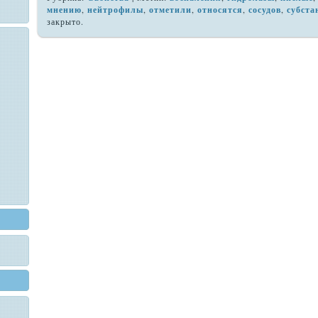
мнению
,
нейтрофилы
,
отметили
,
относятся
,
сосудов
,
субст
закрыто.