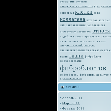
волокнами
волокон
гиперчувствительность
гранулемат
клетки
используя
коже
коллагена
которое
которые
ких
направленный
находящиеся
относя
определяет
орга­низма
подобно
при­чем
продуктом
развит
разрушением
рецепторы
связках
соединительной
сосудах
специализированной
структур
стру
ткани
тка­ни
фибробласт
фибробластами
фибробластов
фибробласты
фиброциты
характер
чувствитель­ные
АРХИВЫ
Апрель 2011
Март 2011
Февраль 2011