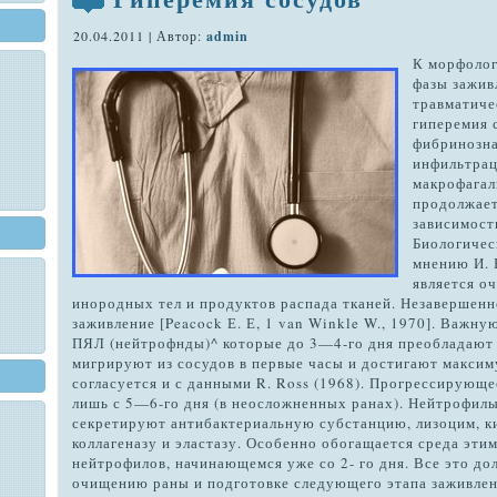
20.04.2011 | Автор:
admin
К морфолог
фазы заживле
травматиче
гиперемия 
фибринозна
инфильтрац
макрофагал
продолжает
зависимост
Биологичес
мнению И. 
является о
инородных тел и продуктов распада тканей. Неза­вершенн
заживление [Peacock Е. Е, 1 van Winkle W., 1970]. Важну
ПЯЛ (нейтрофнды)^ которые до 3—4-го дня преобладают 
мигрируют из сосудов в первые часы и достигают максим
согласуется и с данными R. Ross (1968). Прог­рессирующ
лишь с 5—6-го дня (в неосложненных ранах). Нейтрофил
секретируют антибак­териальную субстанцию, лизоцим, к
коллагеназу и эластазу. Особенно обогащается среда этим
нейтрофилов, начинающемся уже со 2- го дня. Все это д
очищению раны и под­готовке следующего этапа заживле