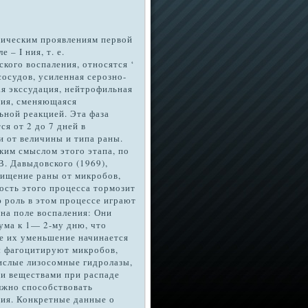
ическим проявлениям первой
 – I ния, т. е.
ского воспаления, относятся ‘
сосудов, усиленная серозно-
я экссудация, нейтрофильная
ия, сменяющаяся
ьной реакцией. Эта фаза
ся от 2 до 7 дней в
и от величины и типа раны.
ким смыслом этого этапа, по
В. Давыдовского (1969),
чищение раны от микробов,
ость этого процесса тормозит
ю роль в этом процессе играют
на поле воспаления: Они
ума к 1— 2-му дню, что
ее их уменьшение начинается
ы фагоцитируют микробов,
ислые лизосомные гидролазы,
и ве­ществами при распаде
олжно способствовать
ния. Конкретные данные о