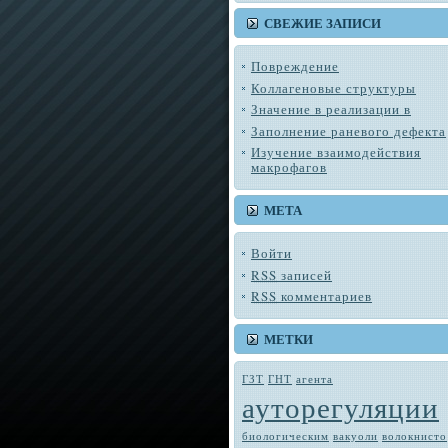
СВЕЖИЕ ЗАПИСИ
Повреждение
Коллагеновые структуры
Значение в реализации в
Заполнение раневого дефекта
Изучение взаимодействия
макрофагов
МЕТА
Войти
RSS
записей
RSS
комментариев
МЕТКИ
ГЗТ
ГНТ
агента
ауторегуляции
биологическим
вакуоли
во­локнисто