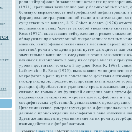
роли нейтрофилов ‘в заживлении оста­ются противоречивым
(1971), сравнивая заживление ран у безмикробных крыс, 
оз
большую выраженность нейтрофильной инфильтрации, а 
формирование грануляционной ткани и эпителизации, хот
существенно не влияло, J. К. Co­hen и соавт. (1976) отме
лег­
воспаления в ранах ‘влечет за собой увеличение синтеза к
Ross (1972), вызывавшие «ейтролению и резкое снижение 
тся
обнаружили при элек­тронной микроскопии заметных изме
ие
мнению, нейтрофилы обеспечивают местный барьер против
заметной роли в очищении раны путем фагоцитоза или ос
значительное влияние на следующие этапы заживления о
ктуре
начинают мигрировать в рану из сосудов вместе с гранул
уровня достигают только к 3-му дню [Ross R, 1968], снижа
Leibovich и R. Ross (1975), вызывавшие моноцитопению 
макрофагов в ране путем сочетанного действия антимакр
глюкортикоидов, продемонстрировали значительное тор
реакции фибробластов и удлинение сроков заживления ра
хотя
связано не только с их функцией очищения раны путем фа
падающихся лейкоцитов, жировых клеток, фибрина и т. д,
специфических субстанций, усиливающих про­лиферацию ф
Цитохимические, ультра­структурные и функциональные х
данные о происхождении макрофагов в ране изложены нами
Здесь же мы акцентируем внимание на их роли врезорбции
взаимодействии с фибробластами.
Рубрика:
Свойства
| Метки:
воспаления
,
гидролазы
,
кислые