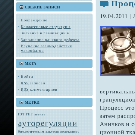
Проц
СВЕЖИЕ ЗАПИСИ
19.04.2011 |
Повреждение
Коллагеновые структуры
Значение в реализации в
Заполнение раневого дефекта
Изучение взаимодействия
макрофагов
МЕТА
Войти
RSS
записей
RSS
комментариев
вертикальны
грануляцион
МЕТКИ
Процесс это
затем распр
ГЗТ
ГНТ
агента
ауторегуляции
Аничков и с
ционной тк
биологическим
вакуоли
во­локнисто