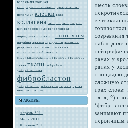
волокнами
волокон
шесть слоев
гиперчувствительность
гранулематоз
некротическ
клетки
используя
коже
вертикальны
коллагена
которое
которые
лег­
горизонталь
ких
направленный
находящиеся
относятся
созревания 
определяет
орга­низма
наблюдали п
подобно
при­чем
продуктом
развитие
разрушением
рецепторы
связках
нейтрофичес
соединительной
сосудах
ранах у кро
специализированной
структур
структуре
ткани
ранах у экс
тка­ни
фибробласт
фибробластами
площадью до
фибробластов
сложную стр
фибробласты
фиброциты
характер
хотя
трех слоев:
чувствитель­ные
слоя, 2) сл
АРХИВЫ
‘фиброзного
зани­мают 
Апрель 2011
Март 2011
первич­ным
Февраль 2011