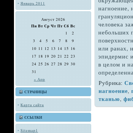
окружающей 
Январь 2011
нагноение, 
грануляцион
Август 2026
человека за
Пн
Вт
Ср
Чт
Пт
Сб
Вс
небольших 
1
2
поверхностн
3
4
5
6
7
8
9
или ранах,
10
11
12
13
14
15
16
эпидермис и
17
18
19
20
21
22
23
в целом и н
24
25
26
27
28
29
30
определенна
31
« Апр
Св
Рубрика:
нагноение
,
СТРАНИЦЫ
тканью
фи
,
Карта сайта
ССЫЛКИ
Sitemap1