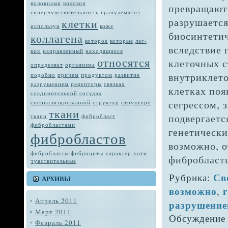
волокнами
волокон
превраща­ют
гиперчувствительность
гранулематоз
разрушается 
клетки
используя
коже
биосинтетич
коллагена
которое
которые
лег­
вследствие
ких
направленный
находящиеся
относятся
клеточных с
определяет
орга­низма
внутриклето
подобно
при­чем
продуктом
развитие
разрушением
рецепторы
связках
клетках поя
соединительной
сосудах
сегрессом, 
специализированной
структур
структуре
ткани
подвергаетс
тка­ни
фибробласт
фибробластами
генетически
фибробластов
возможно, о
фибробласты
фиброциты
характер
хотя
фибробласты 
чувствитель­ные
Св
Рубрика:
АРХИВЫ
возможно
,
Апрель 2011
разрушени
Март 2011
Обсуждение 
Февраль 2011