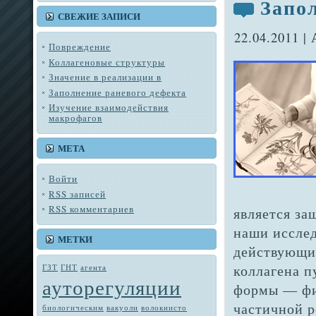
Запо
СВЕЖИЕ ЗАПИСИ
22.04.2011 |
Повреждение
Коллагеновые структуры
Значение в реализации в
Заполнение раневого дефекта
Изучение взаимодействия
макрофагов
МЕТА
Войти
RSS
записей
RSS
комментариев
является за
наши исслед
МЕТКИ
действующи
коллагена п
ГЗТ
ГНТ
агента
ауторегуляции
фор­мы — ф
частич­ной 
биологическим
вакуоли
во­локнисто